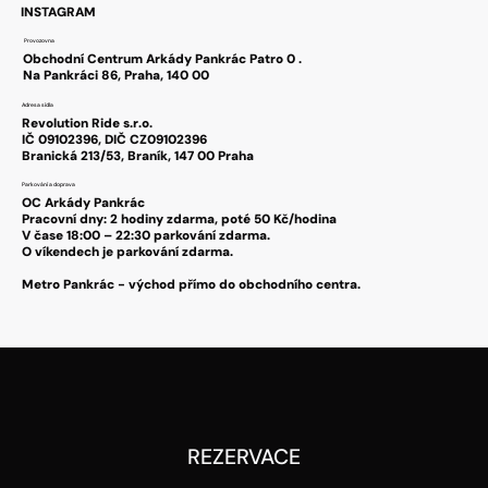
INSTAGRAM
Provozovna
Obchodní Centrum Arkády Pankrác Patro 0 .
Na Pankráci 86, Praha, 140 00
Adresa sídla
Revolution Ride s.r.o.
IČ 09102396, DIČ CZ09102396
Branická 213/53, Braník, 147 00 Praha
Parkování a doprava
OC Arkády Pankrác
Pracovní dny: 2 hodiny zdarma, poté 50 Kč/hodina
V čase 18:00 – 22:30 parkování zdarma.
O víkendech je parkování zdarma.
Metro Pankrác - východ přímo do obchodního centra.
REZERVACE