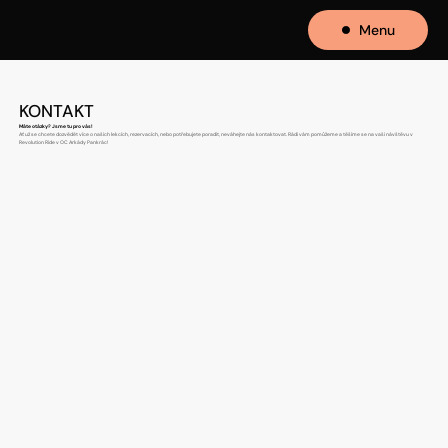
Menu
KONTAKT
Máte otázky? Jsme tu pro vás!
Ať už se chcete dozvědět více o našich lekcích, rezervacích, nebo potřebujete poradit, neváhejte nás kontaktovat. Rádi vám pomůžeme a těšíme se na vaši návštěvu v
Revolution Ride v OC Arkády Pankrác!