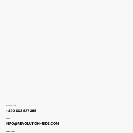
Zavolejte nám
+420 603 527 355
Email
INFO@REVOLUTION-RIDE.COM
Social media