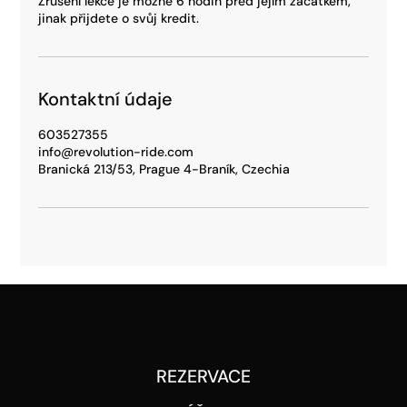
Zrušení lekce je možné 6 hodin před jejím začátkem,
jinak přijdete o svůj kredit.
Kontaktní údaje
603527355
info@revolution-ride.com
Branická 213/53, Prague 4-Braník, Czechia
REZERVACE