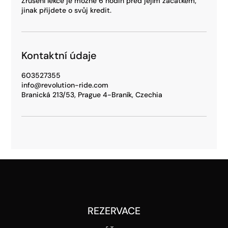
Zrušení lekce je možné 6 hodin před jejím začátkem,
jinak přijdete o svůj kredit.
Kontaktní údaje
603527355
info@revolution-ride.com
Branická 213/53, Prague 4-Braník, Czechia
REZERVACE