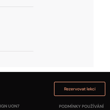
Rezervovat lekci
IGN UON7
PODMÍNKY POUŽÍVÁNÍ