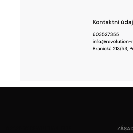
Kontaktní úda
603527355
info@revolution-
Branická 213/53, 
© 2025 BY REVOLUTION-RIDE
ZÁSA