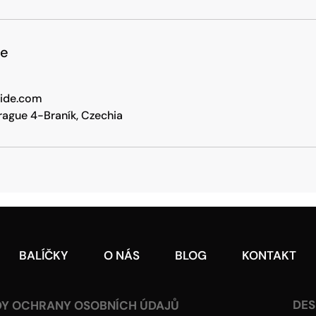
je
ride.com
Prague 4-Braník, Czechia
BALÍČKY
O NÁS
BLOG
KONTAKT
DES
DY OCHRANY OSOBNÍCH ÚDAJŮ